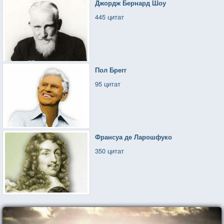
Джордж Бернард Шоу
445 цитат
Пол Брегг
95 цитат
Франсуа де Ларошфуко
350 цитат