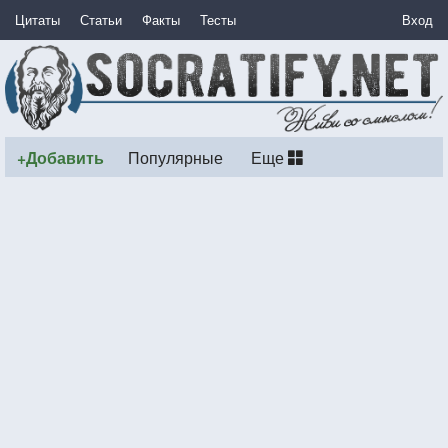
Цитаты
Статьи
Факты
Тесты
Вход
+Добавить
Популярные
Еще