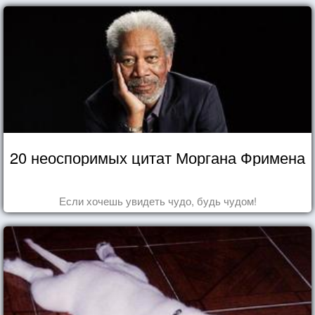
20 неоспоримых цитат Моргана Фримена
Если хочешь увидеть чудо, будь чудом!