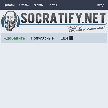
Цитаты
Статьи
Факты
Тесты
Вход
+Добавить
Популярные
Еще