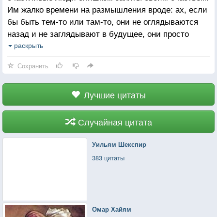
Им жалко времени на размышления вроде: ах, если
бы быть тем-то или там-то, они не оглядываются
назад и не заглядывают в будущее, они просто
проживают каждое мгновение настоящего. К тому же
раскрыть
чужое счастье в лучшем случае кажется скучным,
Сохранить
а в худшем — служит горьким напоминанием о том,
что оно, в принципе, бывает на свете.
Лучшие цитаты
Случайная цитата
Уильям Шекспир
383 цитаты
Омар Хайям