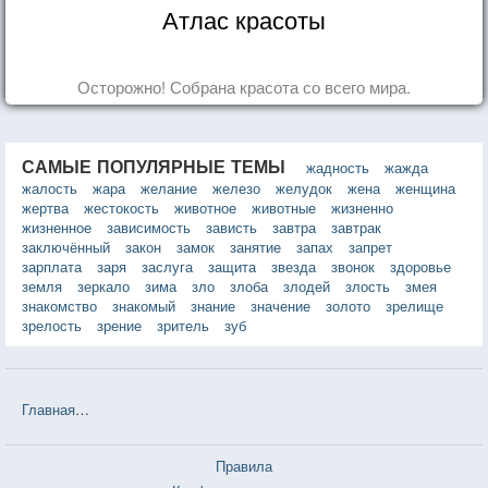
Атлас красоты
Осторожно! Собрана красота со всего мира.
САМЫЕ ПОПУЛЯРНЫЕ ТЕМЫ
жадность
жажда
жалость
жара
желание
железо
желудок
жена
женщина
жертва
жестокость
животное
животные
жизненно
жизненное
зависимость
зависть
завтра
завтрак
заключённый
закон
замок
занятие
запах
запрет
зарплата
заря
заслуга
защита
звезда
звонок
здоровье
земля
зеркало
зима
зло
злоба
злодей
злость
змея
знакомство
знакомый
знание
значение
золото
зрелище
зрелость
зрение
зритель
зуб
Главная
❤❤❤ Комната влюблённых (Стивен Кэрролл) — 12 цитат
Правила