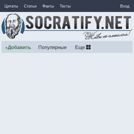
Цитаты
Статьи
Факты
Тесты
Вход
+Добавить
Популярные
Еще