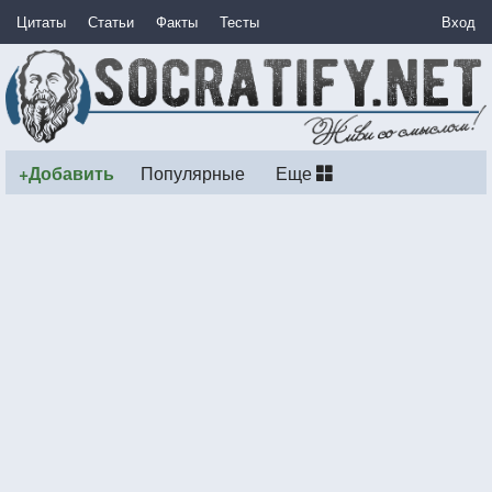
Цитаты
Статьи
Факты
Тесты
Вход
+Добавить
Популярные
Еще