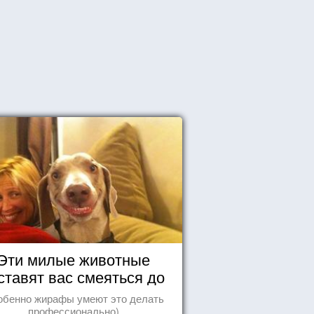
Эти милые животные
ставят вас смеяться до
упаду!
обенно жирафы умеют это делать
профессионально)