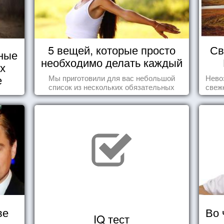
5 вещей, которые просто
Св
ные
необходимо делать каждый
их
день
е
Мы приготовили для вас небольшой
Нево
список из нескольких обязательных
свеж
вещей, которые должны стать частью
вашего дня.
ве
Во 
IQ тест