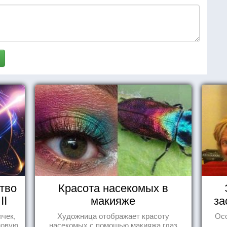
тво
Красота насекомых в
II
макияже
за
лчек,
Художница отображает красоту
Ос
новую
насекомых с помощью макияжа глаз