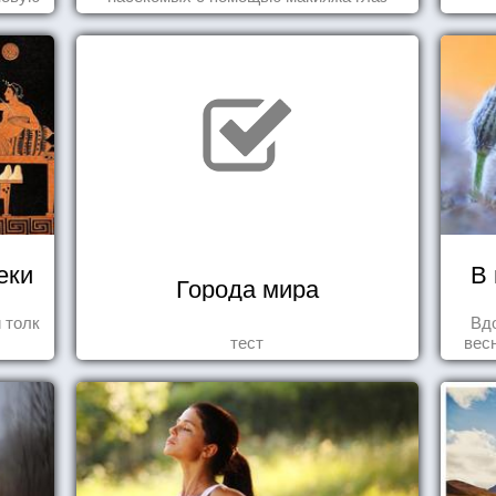
.
еки
В 
Города мира
 толк
Вд
тест
вес