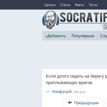
Цитаты
Статьи
Факты
Тесты
+Добавить
Популярные
Слу
Если долго сидеть на берегу 
проплывающих врагов.
—
Конфуций,
249 цитат
Предыдущая