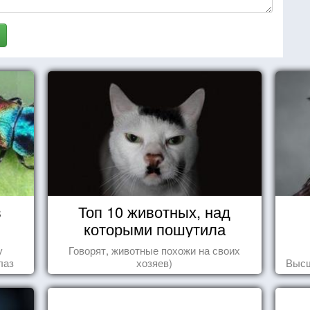
в
Топ 10 животных, над
которыми пошутила
природа
у
Говорят, животные похожи на своих
лаз
хозяев)
Высш