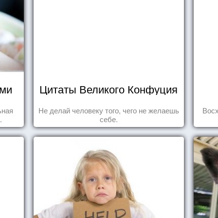
ями
Цитаты Великого Конфуция
ьная
Не делай человеку того, чего не желаешь
Вос
.
себе.