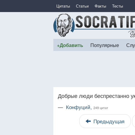
Цитаты
Статьи
Факты
Тесты
+Добавить
Популярные
Слу
Добрые люди беспрестанно у
—
Конфуций,
249 цитат
Предыдущая