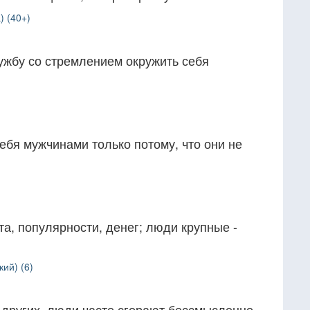
) (40+)
ужбу со стремлением окружить себя
бя мужчинами только потому, что они не
а, популярности, денег; люди крупные -
ий) (6)
 других, люди часто сгорают бессмысленно.