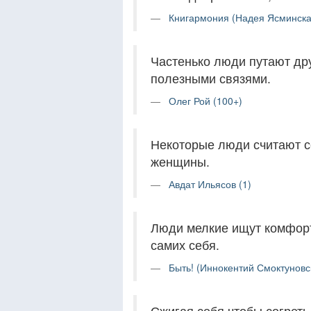
Книгармония (Надея Ясминска
Частенько люди путают др
полезными связями.
Олег Рой (100+)
Некоторые люди считают се
женщины.
Авдат Ильясов (1)
Люди мелкие ищут комфорт
самих себя.
Быть! (Иннокентий Смоктуновск
Сжигая себя чтобы согреть