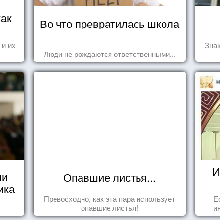
как
Во что превратилась школа
 и их
Знак
Люди не рождаются ответственными...
И
ли
Опавшие листья...
ика
Превосходно, как эта пара использует
Е
опавшие листья!
и