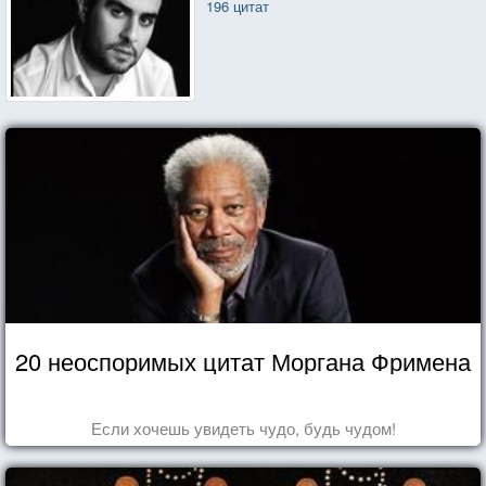
196 цитат
20 неоспоримых цитат Моргана Фримена
Если хочешь увидеть чудо, будь чудом!