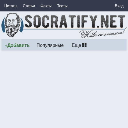
Цитаты
Статьи
Факты
Тесты
Вход
+Добавить
Популярные
Еще