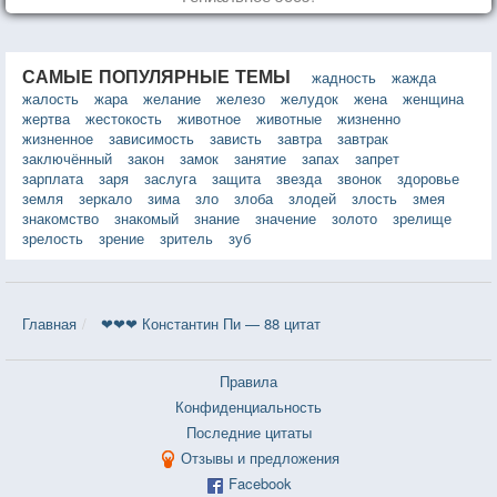
САМЫЕ ПОПУЛЯРНЫЕ ТЕМЫ
жадность
жажда
жалость
жара
желание
железо
желудок
жена
женщина
жертва
жестокость
животное
животные
жизненно
жизненное
зависимость
зависть
завтра
завтрак
заключённый
закон
замок
занятие
запах
запрет
зарплата
заря
заслуга
защита
звезда
звонок
здоровье
земля
зеркало
зима
зло
злоба
злодей
злость
змея
знакомство
знакомый
знание
значение
золото
зрелище
зрелость
зрение
зритель
зуб
Главная
❤❤❤ Константин Пи — 88 цитат
Правила
Конфиденциальность
Последние цитаты
Отзывы и предложения
Facebook