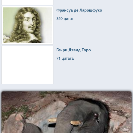
Франсуа де Ларошфуко
350 цитат
Генри Дэвид Торо
71 цитата