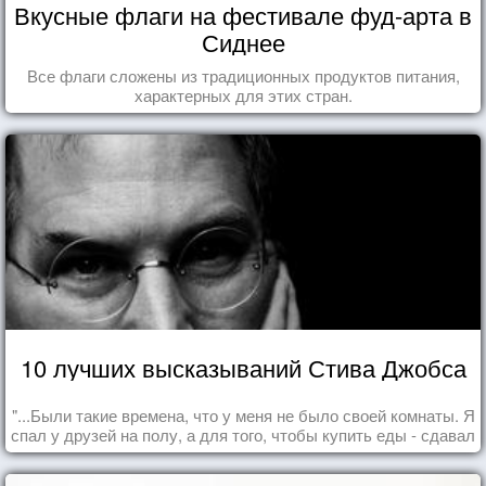
Вкусные флаги на фестивале фуд-арта в
Сиднее
Все флаги сложены из традиционных продуктов питания,
характерных для этих стран.
10 лучших высказываний Стива Джобса
"...Были такие времена, что у меня не было своей комнаты. Я
спал у друзей на полу, а для того, чтобы купить еды - сдавал
бутылки из под кока-колы"