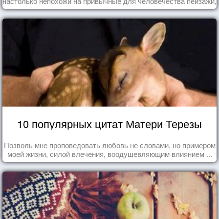
настолько непохожи на привычные для человечества пейзажи,
что кажутся и вовсе инопланетными!
10 популярных цитат Матери Терезы
Позволь мне проповедовать любовь не словами, но примером
моей жизни, силой влечения, воодушевляющим влиянием ...