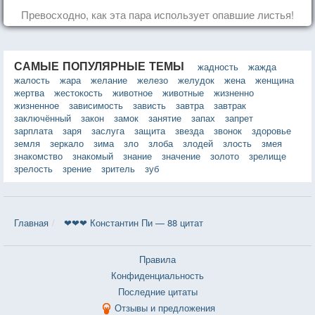
Превосходно, как эта пара использует опавшие листья!
САМЫЕ ПОПУЛЯРНЫЕ ТЕМЫ
жадность
жажда
жалость
жара
желание
железо
желудок
жена
женщина
жертва
жестокость
животное
животные
жизненно
жизненное
зависимость
зависть
завтра
завтрак
заключённый
закон
замок
занятие
запах
запрет
зарплата
заря
заслуга
защита
звезда
звонок
здоровье
земля
зеркало
зима
зло
злоба
злодей
злость
змея
знакомство
знакомый
знание
значение
золото
зрелище
зрелость
зрение
зритель
зуб
Главная
❤❤❤ Константин Пи — 88 цитат
Правила
Конфиденциальность
Последние цитаты
Отзывы и предложения