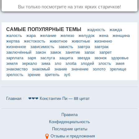
Вы только посмотрите на этих ярких старичков!
САМЫЕ ПОПУЛЯРНЫЕ ТЕМЫ
жадность
жажда
жалость
жара
желание
железо
желудок
жена
женщина
жертва
жестокость
животное
животные
жизненно
жизненное
зависимость
зависть
завтра
завтрак
заключённый
закон
замок
занятие
запах
запрет
зарплата
заря
заслуга
защита
звезда
звонок
здоровье
земля
зеркало
зима
зло
злоба
злодей
злость
змея
знакомство
знакомый
знание
значение
золото
зрелище
зрелость
зрение
зритель
зуб
Главная
❤❤❤ Константин Пи — 88 цитат
Правила
Конфиденциальность
Последние цитаты
Отзывы и предложения