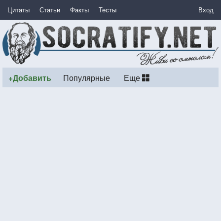
Цитаты
Статьи
Факты
Тесты
Вход
+Добавить
Популярные
Еще