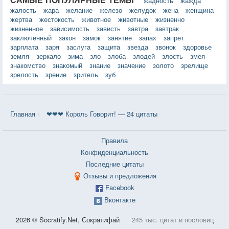
жадность
жажда
жалость
жара
желание
железо
желудок
жена
женщина
жертва
жестокость
животное
животные
жизненно
жизненное
зависимость
зависть
завтра
завтрак
заключённый
закон
замок
занятие
запах
запрет
зарплата
заря
заслуга
защита
звезда
звонок
здоровье
земля
зеркало
зима
зло
злоба
злодей
злость
змея
знакомство
знакомый
знание
значение
золото
зрелище
зрелость
зрение
зритель
зуб
Главная
❤❤❤ Король Говорит! — 24 цитаты
Правила
Конфиденциальность
Последние цитаты
Отзывы и предложения
Facebook
Вконтакте
2026 © Socratify.Net, Сократифай
245 тыс. цитат и пословиц