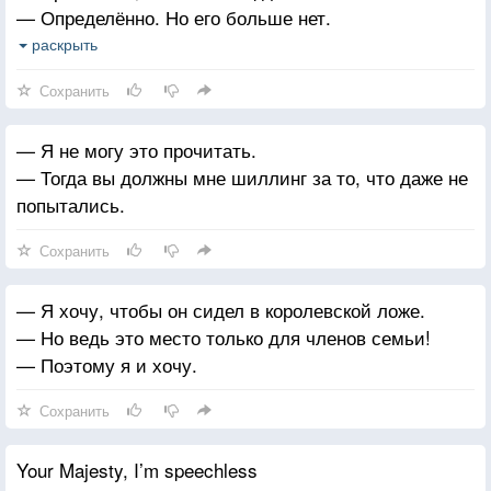
— Определённо. Но его больше нет.
— Он есть. Он изображен на шиллинге, который
раскрыть
я Вам дал.
Сохранить
— Хотя его легко отбросить. Не нужно носить его
в вашем кармане. Или вашего брата. Вы не должны
— Я не могу это прочитать.
бояться вещей, которых боялись в пять лет. Вы
— Тогда вы должны мне шиллинг за то, что даже не
сами себе хозяин, Берти.
попытались.
Сохранить
— Я хочу, чтобы он сидел в королевской ложе.
— Но ведь это место только для членов семьи!
— Поэтому я и хочу.
Сохранить
Your Majesty, I’m speechless