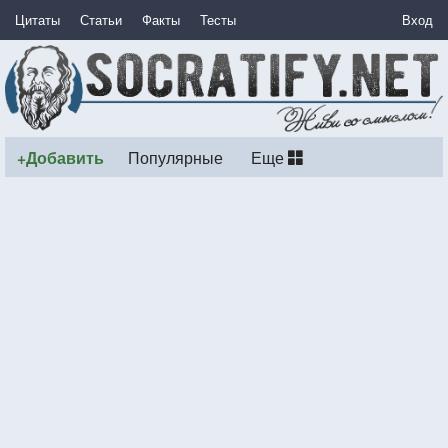
Цитаты
Статьи
Факты
Тесты
Вход
+Добавить
Популярные
Еще