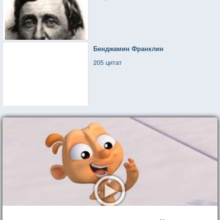
Бенджамин Франклин
205 цитат