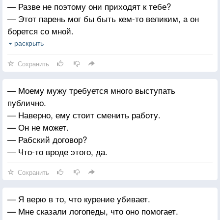
— Разве не поэтому они приходят к тебе?
— Этот парень мог бы быть кем-то великим, а он
борется со мной.
— Может быть, он не хочет быть великим. Может
раскрыть
быть, ты этого хочешь.
Сохранить
— Возможно, я перешел черту.
— Моему мужу требуется много выступать
публично.
— Наверно, ему стоит сменить работу.
— Он не может.
— Рабский договор?
— Что-то вроде этого, да.
Сохранить
— Я верю в то, что курение убивает.
— Мне сказали логопеды, что оно помогает.