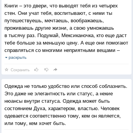
Книги – это двери, что выводят тебя из четырех
стен. Они учат тебя, воспитывают, с ними ты
путешествуешь, мечтаешь, воображаешь,
проживаешь другие жизни, а свою умножаешь
в тысячу раз. Подумай, Мексиканочка, кто еще даст
тебе больше за меньшую цену. А еще они помогают
справляться со многими неприятными вещами –
призраками, одиночеством и прочей дрянью. Иногда
раскрыть
я думаю; как же вы справляетесь со всем этим –
Сохранить
вы, те, кто не читает?
Одежда не только удобство или способ соблазнить.
Это даже не элегантность или статус, а некие
нюансы внутри статуса. Одежда может быть
состоянием Духа, характером, властью. Человек
одевается соответственно тому, кем он является,
или тому, кем хочет быть.