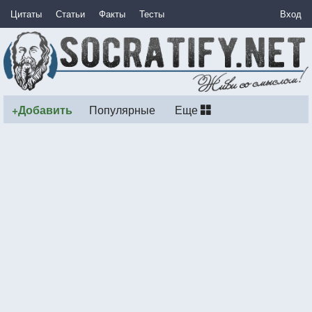
Цитаты
Статьи
Факты
Тесты
Вход
+Добавить
Популярные
Еще