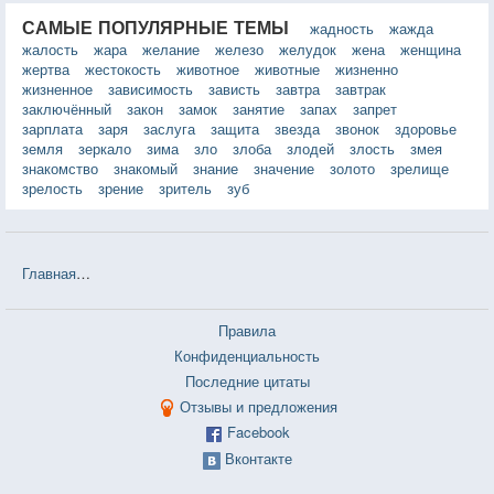
САМЫЕ ПОПУЛЯРНЫЕ ТЕМЫ
жадность
жажда
жалость
жара
желание
железо
желудок
жена
женщина
жертва
жестокость
животное
животные
жизненно
жизненное
зависимость
зависть
завтра
завтрак
заключённый
закон
замок
занятие
запах
запрет
зарплата
заря
заслуга
защита
звезда
звонок
здоровье
земля
зеркало
зима
зло
злоба
злодей
злость
змея
знакомство
знакомый
знание
значение
золото
зрелище
зрелость
зрение
зритель
зуб
Главная
❤❤❤ Королева Юга (Артуро Перес-Реверте) — 6 цитат
Правила
Конфиденциальность
Последние цитаты
Отзывы и предложения
Facebook
Вконтакте