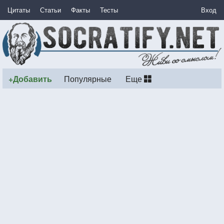
Цитаты
Статьи
Факты
Тесты
Вход
+Добавить
Популярные
Еще