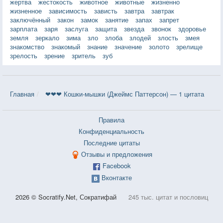
жертва
жестокость
животное
животные
жизненно
жизненное
зависимость
зависть
завтра
завтрак
заключённый
закон
замок
занятие
запах
запрет
зарплата
заря
заслуга
защита
звезда
звонок
здоровье
земля
зеркало
зима
зло
злоба
злодей
злость
змея
знакомство
знакомый
знание
значение
золото
зрелище
зрелость
зрение
зритель
зуб
Главная
❤❤❤ Кошки-мышки (Джеймс Паттерсон) — 1 цитата
Правила
Конфиденциальность
Последние цитаты
Отзывы и предложения
Facebook
Вконтакте
2026 © Socratify.Net, Сократифай
245 тыс. цитат и пословиц