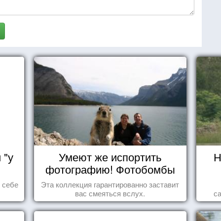
 "у
Умеют же испортить
Н
фотографию! Фотобомбы
животных
ь себе
Эта коллекция гарантированно заставит
вас смеяться вслух.
с