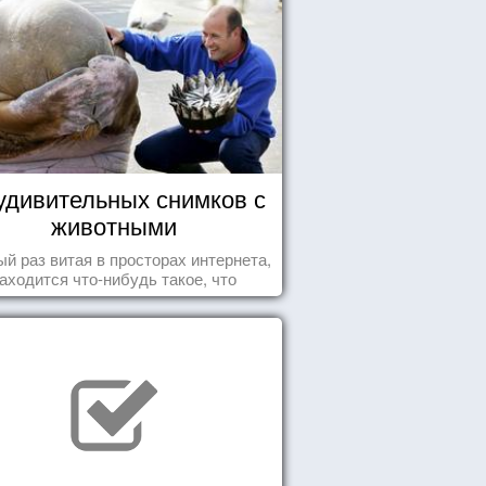
удивительных снимков с
животными
й раз витая в просторах интернета,
аходится что-нибудь такое, что
ставляет улыбнуться, удивиться,
восхититься...