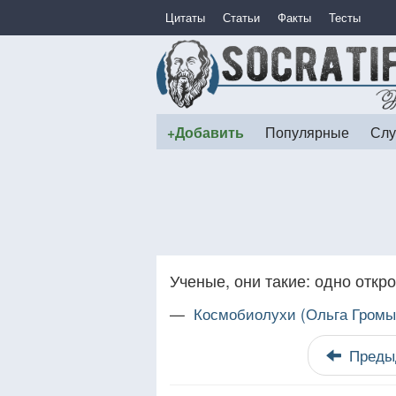
Цитаты
Статьи
Факты
Тесты
+Добавить
Популярные
Слу
Ученые, они такие: одно откр
—
Космобиолухи (Ольга Громы
Преды