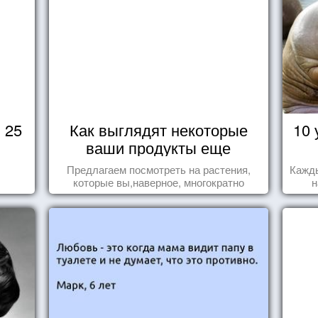
 25
Как выглядят некоторые
10 
ваши продукты еще
живыми?
Предлагаем посмотреть на растения,
Кажды
которые вы,наверное, многократно
н
видели , но никогда не представляли
за
себе, что употребляете их в пищу.