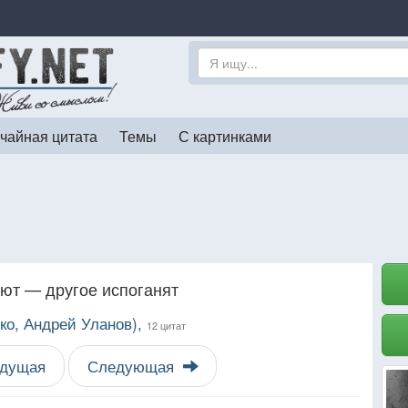
чайная цитата
Темы
С картинками
оют — другое испоганят
ко, Андрей Уланов),
12 цитат
дущая
Следующая