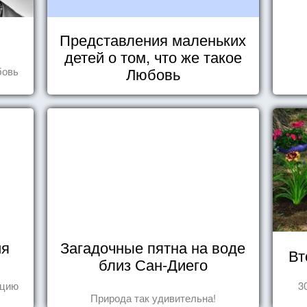
Представления маленьких
детей о том, что же такое
Любовь
бовь
ия
Загадочные пятна на воде
Вт
близ Сан-Диего
ецию
3
Природа так удивительна!