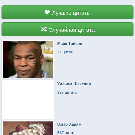
нашлись только единожды, и в процессе
заполнения вызвали два истерических припадка,
Лучшие цитаты
инсульт и дьявола.
Случайная цитата
Майк Тайсон
77 цитат
Уильям Шекспир
383 цитаты
Омар Хайям
517 цитат