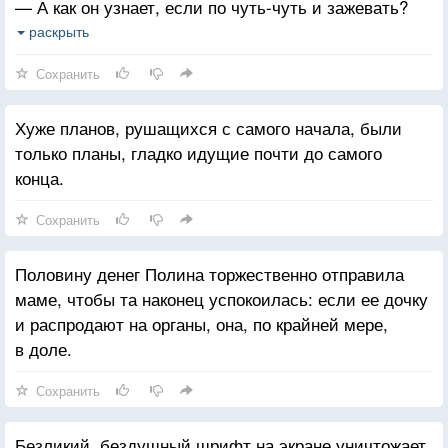
— А как он узнает, если по чуть-чуть и зажевать?
— А он там уже пьёт, — смущенно призналась
раскрыть
девушка.
Сохранить
Хуже планов, рушащихся с самого начала, были
только планы, гладко идущие почти до самого
конца.
Сохранить
Половину денег Полина торжественно отправила
маме, чтобы та наконец успокоилась: если ее дочку
и распродают на органы, она, по крайней мере,
в доле.
Сохранить
Безликий, бездушный шрифт на экране уничтожает