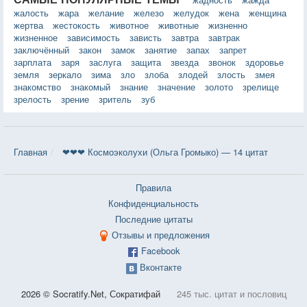
жалость
жара
желание
железо
желудок
жена
женщина
жертва
жестокость
животное
животные
жизненно
жизненное
зависимость
зависть
завтра
завтрак
заключённый
закон
замок
занятие
запах
запрет
зарплата
заря
заслуга
защита
звезда
звонок
здоровье
земля
зеркало
зима
зло
злоба
злодей
злость
змея
знакомство
знакомый
знание
значение
золото
зрелище
зрелость
зрение
зритель
зуб
Главная
❤❤❤ Космоэколухи (Ольга Громыко) — 14 цитат
Правила
Конфиденциальность
Последние цитаты
Отзывы и предложения
Facebook
Вконтакте
2026 © Socratify.Net, Сократифай
245 тыс. цитат и пословиц