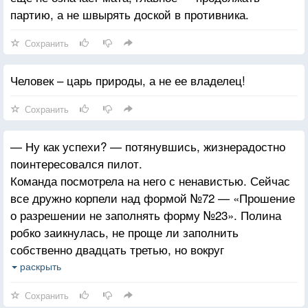
партию, а не швырять доской в противника.
Сохранить
Человек – царь природы, а не ее владелец!
Сохранить
— Ну как успехи? — потянувшись, жизнерадостно
поинтересовался пилот.
Команда посмотрела на него с ненавистью. Сейчас
все дружно корпели над формой №72 — «Прошение
о разрешении не заполнять форму №23». Полина
робко заикнулась, не проще ли заполнить
собственно двадцать третью, но вокруг
предостерегающе зашикали, а Станислав
раскрыть
полушутя-полувсерьёз сообщил, что даже
Сохранить
в космофлоте такие смельчаки на его памяти