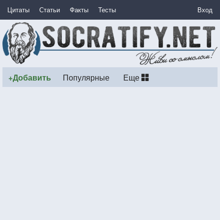
Цитаты
Статьи
Факты
Тесты
Вход
+Добавить
Популярные
Еще