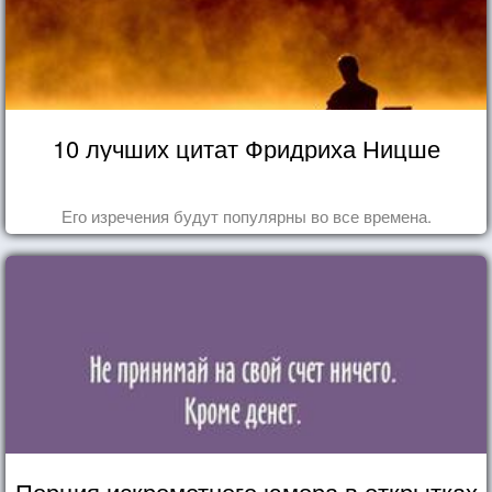
10 лучших цитат Фридриха Ницше
Его изречения будут популярны во все времена.
Порция искрометного юмора в открытках