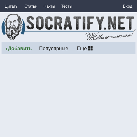
Цитаты
Статьи
Факты
Тесты
Вход
+Добавить
Популярные
Еще