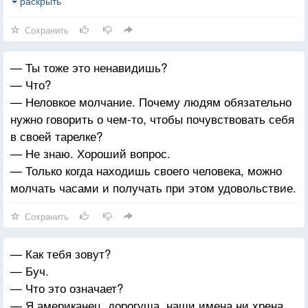
теми, кто замыслил повредить и отравить братьев
раскрыть
моих. И узнаешь ты, что имя мое — Господь, когда
Сохранить
мщение мое падет на тебя.
— Ты тоже это ненавидишь?
— Что?
— Неловкое молчание. Почему людям обязательно
нужно говорить о чем-то, чтобы почувствовать себя
в своей тарелке?
— Не знаю. Хороший вопрос.
— Только когда находишь своего человека, можно
молчать часами и получать при этом удовольствие.
Сохранить
— Как тебя зовут?
— Буч.
— Что это означает?
— Я американец, дорогуша, наши имена ни хрена