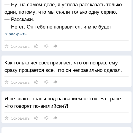
— Ну, на самом деле, я успела рассказать только
один, потому, что мы сняли только одну серию.
— Расскажи.
— Не-ет. Он тебе не понравится, и мне будет
неудобно.
раскрыть
— Ты была готова рассказать пятидесяти
Сохранить
миллионам человек, и не можешь рассказать его
мне? Обещаю тебе, я не буду смеяться!
Как только человек признает, что он неправ, ему
— Этого я и боюсь, Винсент.
сразу прощается все, что он неправильно сделал.
— Я не это имел в виду. Ну, ты поняла
Сохранить
Я не знаю страны под названием «Что»! В стране
Что говорят по-английски?!
Сохранить