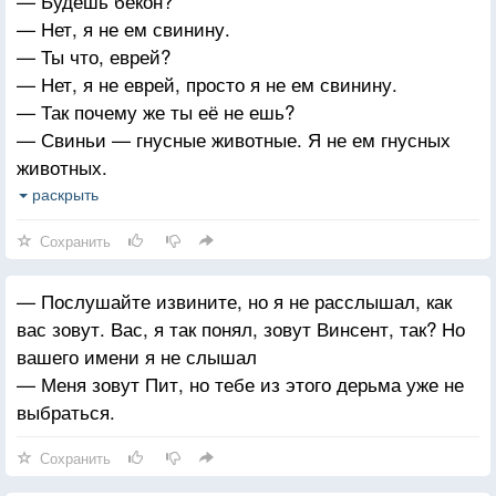
— Будешь бекон?
— Нет, я не ем свинину.
— Ты что, еврей?
— Нет, я не еврей, просто я не ем свинину.
— Так почему же ты её не ешь?
— Свиньи — гнусные животные. Я не ем гнусных
животных.
— Но бекон же вкусный, и свежие отбивные
раскрыть
вкусные.
Сохранить
— Пусть хоть помойная крыса, будет, ***ь, на вкус
приятнее тыквенного пирога, я этого не узнаю,
— Послушайте извините, но я не расслышал, как
потому что я не ем всякую хрень. Свиньи постоянно
вас зовут. Вас, я так понял, зовут Винсент, так? Но
роются в грязи и спят в говне, это гнусные
вашего имени я не слышал
животные, и я не собираюсь есть животных,
— Меня зовут Пит, но тебе из этого дерьма уже не
которые едят собственное говно.
выбраться.
Сохранить