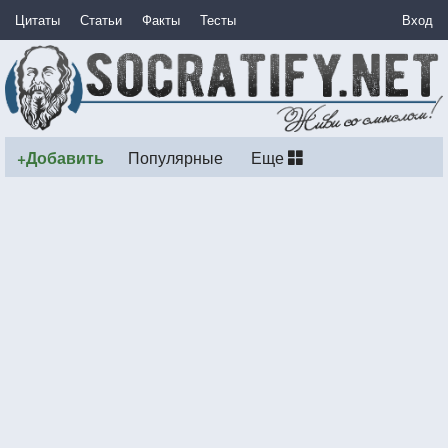
Цитаты
Статьи
Факты
Тесты
Вход
+Добавить
Популярные
Еще