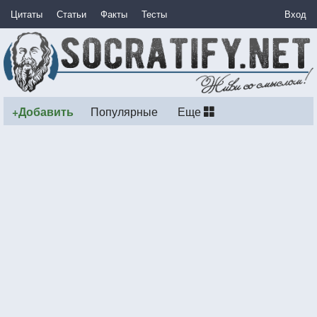
Цитаты
Статьи
Факты
Тесты
Вход
+Добавить
Популярные
Еще