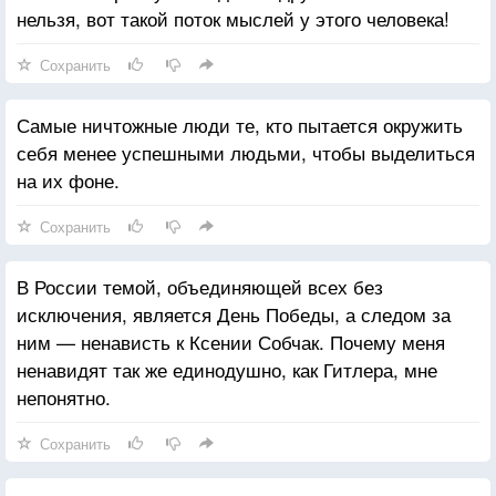
нельзя, вот такой поток мыслей у этого человека!
Может, лучше прожить жизнь счастливо и умереть
на руках любимой, чем узнать, что она всю жизнь
Сохранить
изменяла тебе с садовником? Не знаю. Мне
кажется, ложь других надо полюбить так же, как
Самые ничтожные люди те, кто пытается окружить
свою собственную. И тогда ложь мало-помалу
себя менее успешными людьми, чтобы выделиться
превратится в единственную существующую для
на их фоне.
тебя правду.
Сохранить
В России темой, объединяющей всех без
исключения, является День Победы, а следом за
ним — ненависть к Ксении Собчак. Почему меня
ненавидят так же единодушно, как Гитлера, мне
непонятно.
Сохранить