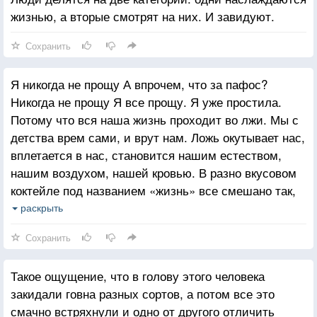
жизнью, а вторые смотрят на них. И завидуют.
Сохранить
Я никогда не прощу А впрочем, что за пафос?
Никогда не прощу Я все прощу. Я уже простила.
Потому что вся наша жизнь проходит во лжи. Мы с
детства врем сами, и врут нам. Ложь окутывает нас,
вплетается в нас, становится нашим естеством,
нашим воздухом, нашей кровью. В разно вкусовом
коктейле под названием «жизнь» все смешано так,
что отличить вкус лжи практически невозможно.
раскрыть
Так, легкая горчинка в общем вкусовом букете. Ложь
Сохранить
может подстерегать нас на каждом углу. И то, что
казалось таким искренним, таким светлым, может
Такое ощущение, что в голову этого человека
сразу стать уродливым и безобразным. Может,
закидали говна разных сортов, а потом все это
лучше умереть в матрице лжи, чем жрать перловку
смачно встряхнули и одно от другого отличить
с Киану Ривзом на мрачном космическом корабле?