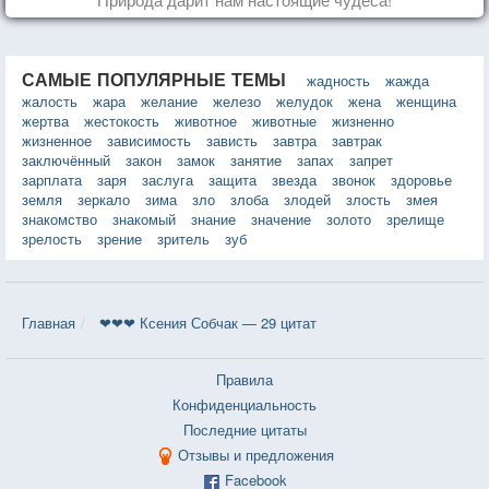
САМЫЕ ПОПУЛЯРНЫЕ ТЕМЫ
жадность
жажда
жалость
жара
желание
железо
желудок
жена
женщина
жертва
жестокость
животное
животные
жизненно
жизненное
зависимость
зависть
завтра
завтрак
заключённый
закон
замок
занятие
запах
запрет
зарплата
заря
заслуга
защита
звезда
звонок
здоровье
земля
зеркало
зима
зло
злоба
злодей
злость
змея
знакомство
знакомый
знание
значение
золото
зрелище
зрелость
зрение
зритель
зуб
Главная
❤❤❤ Ксения Собчак — 29 цитат
Правила
Конфиденциальность
Последние цитаты
Отзывы и предложения
Facebook