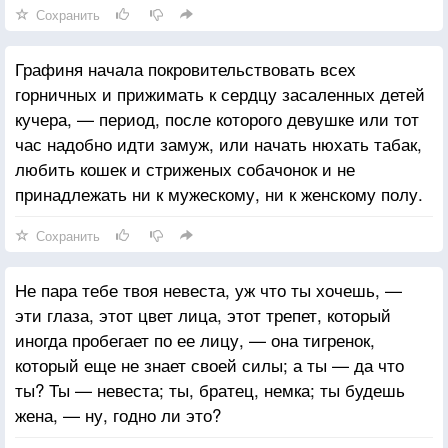
Сохранить
она ей не давала, но которым упрекала ее
ежеминутно.
Графиня начала покровительствовать всех
горничных и прижимать к сердцу засаленных детей
кучера, — период, после которого девушке или тот
час надобно идти замуж, или начать нюхать табак,
любить кошек и стриженых собачонок и не
принадлежать ни к мужескому, ни к женскому полу.
Сохранить
Не пара тебе твоя невеста, уж что ты хочешь, —
эти глаза, этот цвет лица, этот трепет, который
иногда пробегает по ее лицу, — она тигренок,
который еще не знает своей силы; а ты — да что
ты? Ты — невеста; ты, братец, немка; ты будешь
жена, — ну, годно ли это?