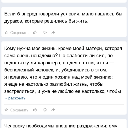
Если б вперед говорили условия, мало нашлось бы
дураков, которые решились бы жить.
Сохранить
Кому нужна моя жизнь, кроме моей матери, которая
сама очень ненадежна? По слабости ли сил, по
недостатку ли характера, но дело в том, что я —
бесполезный человек, и, убедившись в этом,
я полагаю, что я один хозяин над моей жизнию;
я еще не настолько разлюбил жизнь, чтобы
застрелиться, и уже не люблю ее настолько, чтобы
жить на диете, водить себя на помочах, устраивать
раскрыть
сильные ощущения и вкусные блюда для того,
Сохранить
чтобы продлить на долгое время эту жизнь
больничного пациента.
Человеку необходимы внешние раздражения; ему