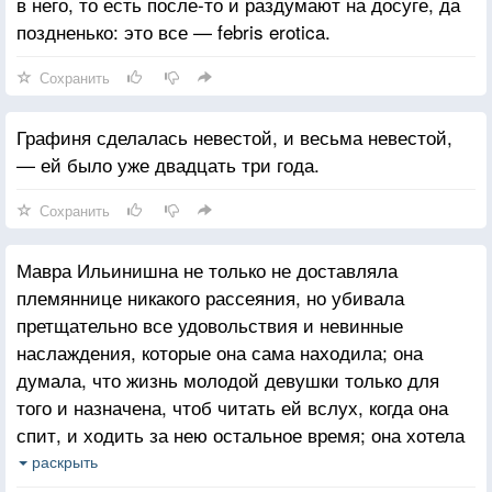
в него, то есть после-то и раздумают на досуге, да
поздненько: это все — febris erotica.
Сохранить
Графиня сделалась невестой, и весьма невестой,
— ей было уже двадцать три года.
Сохранить
Мавра Ильинишна не только не доставляла
племяннице никакого рассеяния, но убивала
претщательно все удовольствия и невинные
наслаждения, которые она сама находила; она
думала, что жизнь молодой девушки только для
того и назначена, чтоб читать ей вслух, когда она
спит, и ходить за нею остальное время; она хотела
поглотить всю юность ее, высосать все свежие соки
раскрыть
души ее — в благодарность за воспитание, которого