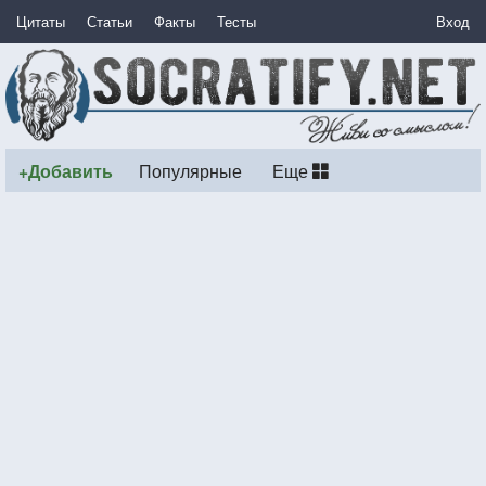
Цитаты
Статьи
Факты
Тесты
Вход
+Добавить
Популярные
Еще