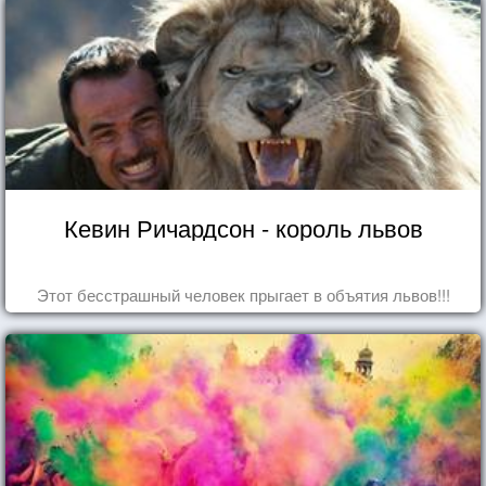
Кевин Ричардсон - король львов
Этот бесстрашный человек прыгает в объятия львов!!!