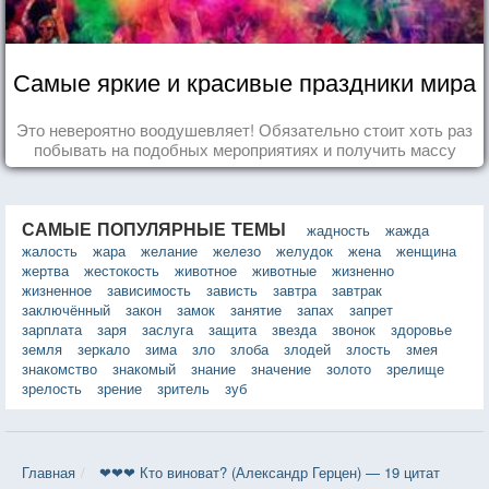
Самые яркие и красивые праздники мира
Это невероятно воодушевляет! Обязательно стоит хоть раз
побывать на подобных мероприятиях и получить массу
впечатлений!
САМЫЕ ПОПУЛЯРНЫЕ ТЕМЫ
жадность
жажда
жалость
жара
желание
железо
желудок
жена
женщина
жертва
жестокость
животное
животные
жизненно
жизненное
зависимость
зависть
завтра
завтрак
заключённый
закон
замок
занятие
запах
запрет
зарплата
заря
заслуга
защита
звезда
звонок
здоровье
земля
зеркало
зима
зло
злоба
злодей
злость
змея
знакомство
знакомый
знание
значение
золото
зрелище
зрелость
зрение
зритель
зуб
Главная
❤❤❤ Кто виноват? (Александр Герцен) — 19 цитат