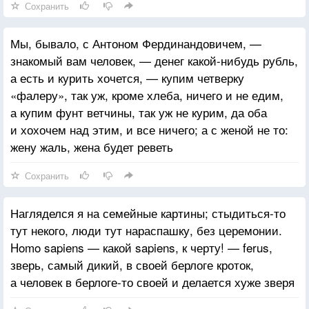
Сохранить
Мы, бывало, с Антоном Фердинандовичем, —
знакомый вам человек, — денег какой-нибудь рубль,
а есть и курить хочется, — купим четверку
«фалеру», так уж, кроме хлеба, ничего и не едим,
а купим фунт ветчины, так уж не курим, да оба
и хохочем над этим, и все ничего; а с женой не то:
жену жаль, жена будет реветь
Сохранить
Нагляделся я на семейные картины; стыдиться-то
тут некого, люди тут нараспашку, без церемонии.
Homo sapiens — какой sapiens, к черту! — ferus,
зверь, самый дикий, в своей берлоге кроток,
а человек в берлоге-то своей и делается хуже зверя