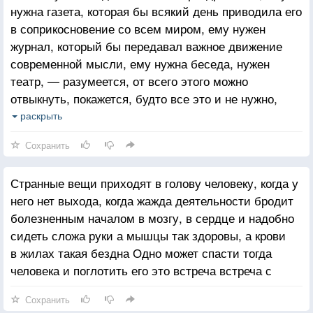
нужна газета, которая бы всякий день приводила его
в соприкосновение со всем миром, ему нужен
журнал, который бы передавал важное движение
современной мысли, ему нужна беседа, нужен
театр, — разумеется, от всего этого можно
отвыкнуть, покажется, будто все это и не нужно,
потом сделается в самом деле совершенно не
раскрыть
нужно, то есть в то время, как сам этот человек уже
Сохранить
сделался совершенно не нужен.
Странные вещи приходят в голову человеку, когда у
него нет выхода, когда жажда деятельности бродит
болезненным началом в мозгу, в сердце и надобно
сидеть сложа руки а мышцы так здоровы, а крови
в жилах такая бездна Одно может спасти тогда
человека и поглотить его это встреча встреча с
Сохранить