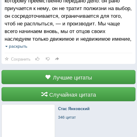
которому преемственно передано дело: он рано
приучается к нему, он не тратит полжизни на выбор,
он сосредоточивается, ограничивается для того,
чтоб не расплыться, — и производит. Мы чаще
всего начинаем вновь, мы от отцов своих
наследуем только движимое и недвижимое имение,
да и то плохо храним; оттого по большей части мы
раскрыть
ничего не хотим делать, а если хотим, то выходим
Сохранить
на необозримую степь: иди, куда хочешь, во все
стороны — воля вольная, только никуда не
дойдешь; это наше многостороннее бездействие,
Лучшие цитаты
наша деятельная лень.
Случайная цитата
Стас Янковский
346 цитат