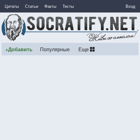
Цитаты
Статьи
Факты
Тесты
Вход
+Добавить
Популярные
Еще