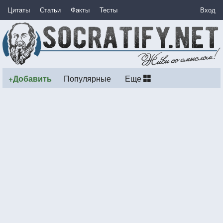
Цитаты
Статьи
Факты
Тесты
Вход
+Добавить
Популярные
Еще