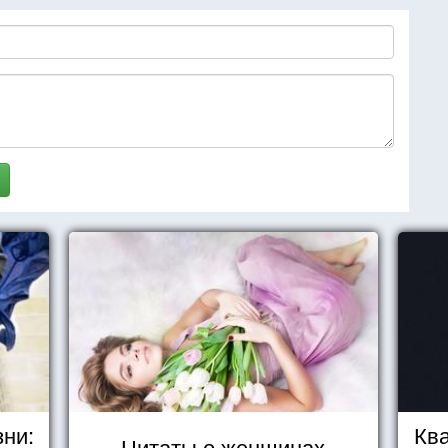
зни:
Ква
Цитаты о женщинах