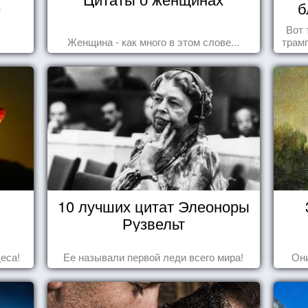
е
б
Вот 
Женщина - как много в этом слове...
трамп
10 лучших цитат Элеоноры
Рузвельт
еса!
Ее называли первой леди всего мира!
Они