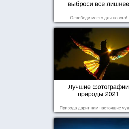
выброси все лишне
Освободи место для нового!
Лучшие фотографии
природы 2021
Природа дарит нам настоящие чуд