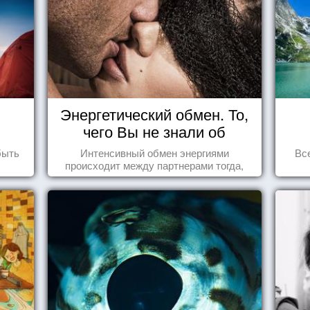
Энергетический обмен. То,
чего Вы не знали об
отношениях
быть
Интенсивный обмен энергиями
Вс
происходит между партнерами тогда,
когда они испытывают симпатию друг к
другу...