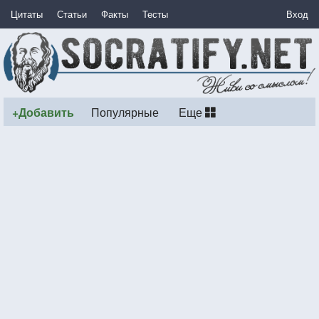
Цитаты
Статьи
Факты
Тесты
Вход
+Добавить
Популярные
Еще