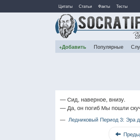
Цитаты
Статьи
Факты
Тесты
+Добавить
Популярные
Слу
— Сид, наверное, внизу.
— Да, он погиб Мы пошли скуч
—
Ледниковый Период 3: Эра 
Преды