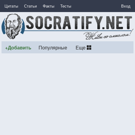
Цитаты
Статьи
Факты
Тесты
Вход
+Добавить
Популярные
Еще