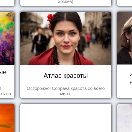
хозяев)
ые
Атлас красоты
!
Осторожно! Собрана красота со всего
ть на
мира.
ить