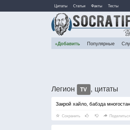
Цитаты
Статьи
Факты
Тесты
+Добавить
Популярные
Слу
Легион
, цитаты
TV
Закрой хайло, бабзда многостан
Сохранить
Поделитьс