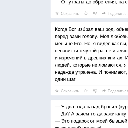
— От утраты до обретения, на с
Сохранить
Поделитьс
Когда Бог избрал ваш род, объ
перед вами голову. Моя любовь
меньше Его. Но, я видел как вы,
ненависти к чужой рассе и алчн
и изречений в древних книгах. 
людей, которые не ломаются, я
надежда утрачена. И понимают, 
один шаг
Сохранить
Поделитьс
— Я два года назад бросил (кур
— Да? А зачем тогда зажигалку
— Это подарок от моей бывшей 
какая она была сука!