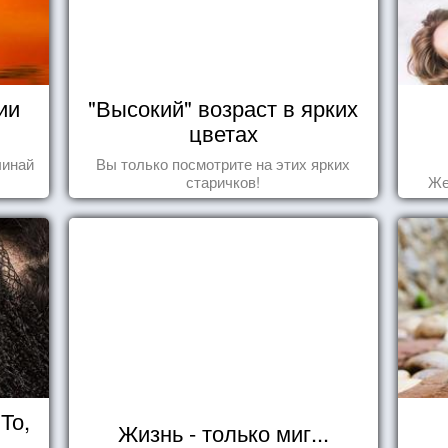
ии
"Высокий" возраст в ярких
цветах
чинай
Вы только посмотрите на этих ярких
старичков!
Же
То,
Жизнь - только миг...