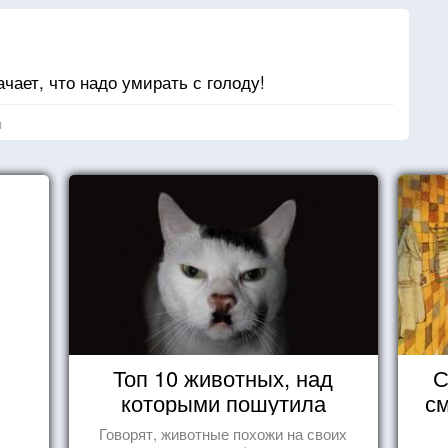
ачает, что надо умирать с голоду!
я
Топ 10 животных, над
С
которыми пошутила
см
природа
Говорят, животные похожи на своих