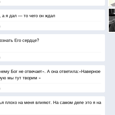
я
, а я дал — то чего он ждал
я
ознать Его сердце?
я
ему Бог не отвечает». А она ответила:»Наверное
орую мы тут творим »
я
ья плохо на меня влияют. На самом деле это я на