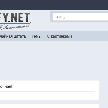
чайная цитата
Темы
С картинками
очная!
я