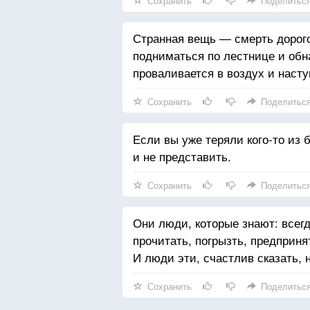
Сохранить
Поделитьс
Странная вещь — смерть дорогог
подниматься по лестнице и обна
проваливается в воздух и наст
Сохранить
Поделитьс
Если вы уже теряли кого-то из б
и не представить.
Сохранить
Поделитьс
Они люди, которые знают: всегд
прочитать, погрызть, предприня
И люди эти, счастлив сказать, 
Сохранить
Поделитьс