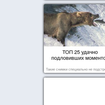
ТОП 25 удачно
подловивших момент
Такие снимки специально не подст