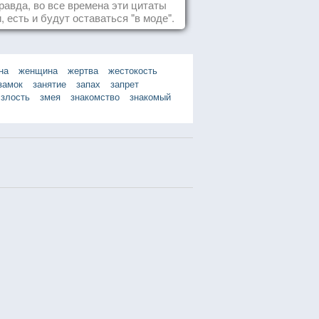
равда, во все времена эти цитаты
, есть и будут оставаться "в моде".
на
женщина
жертва
жестокость
замок
занятие
запах
запрет
злость
змея
знакомство
знакомый