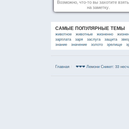
Возможно, что-то вы захотите взят
на заметку.
САМЫЕ ПОПУЛЯРНЫЕ ТЕМЫ
животное
животные
жизненно
жизне
зарплата
заря
заслуга
защита
зве
знание
значение
золото
зрелище
з
Главная
❤❤❤ Лемони Сникет: 33 несч