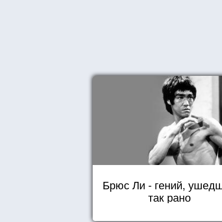
Брюс Ли - гений, ушед
так рано