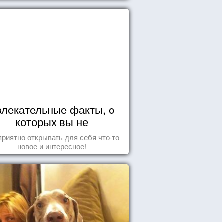
влекательные факты, о
которых вы не
догадывались!
приятно открывать для себя что-то
новое и интересное!