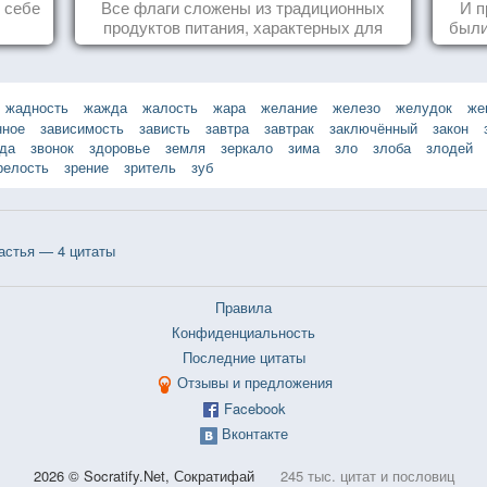
Сиднее
ь себе
Все флаги сложены из традиционных
И п
продуктов питания, характерных для
были
этих стран.
жадность
жажда
жалость
жара
желание
железо
желудок
же
нное
зависимость
зависть
завтра
завтрак
заключённый
закон
зда
звонок
здоровье
земля
зеркало
зима
зло
злоба
злодей
релость
зрение
зритель
зуб
астья — 4 цитаты
Правила
Конфиденциальность
Последние цитаты
Отзывы и предложения
Facebook
Вконтакте
2026 © Socratify.Net, Сократифай
245 тыс. цитат и пословиц