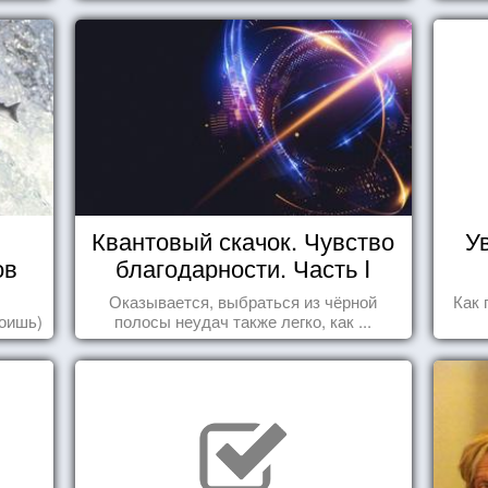
Квантовый скачок. Чувство
У
ов
благодарности. Часть I
Оказывается, выбраться из чёрной
Как 
роишь)
полосы неудач также легко, как ...