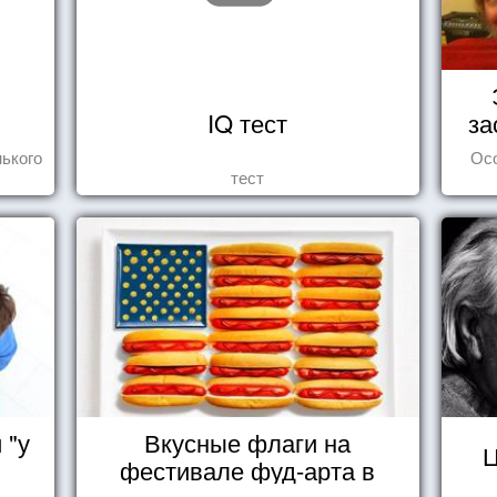
IQ тест
за
ького
Ос
тест
 "у
Вкусные флаги на
Ц
фестивале фуд-арта в