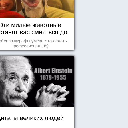
Эти милые животные
ставят вас смеяться до
упаду!
обенно жирафы умеют это делать
профессионально)
итаты великих людей