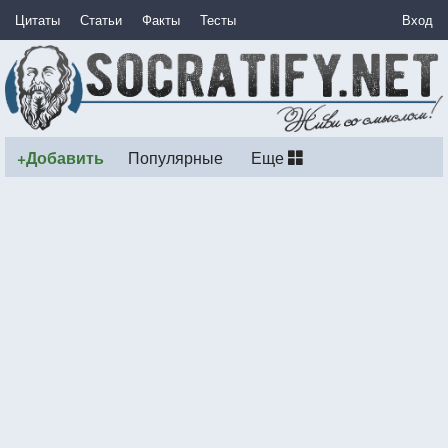
Цитаты
Статьи
Факты
Тесты
Вход
+Добавить
Популярные
Еще