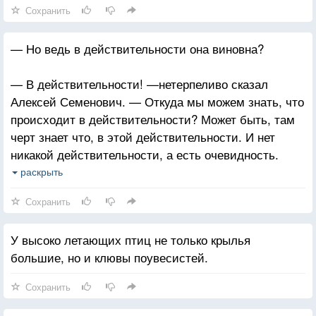
Сохранить
— Но ведь в действительности она виновна?
— В действительности! —нетерпеливо сказал
Алексей Семенович. — Откуда мы можем знать, что
происходит в действительности? Может быть, там
черт знает что, в этой действительности. И нет
никакой действительности, а есть очевидность.
....
раскрыть
— Перепишите-ка мне одну копейку. А
Сохранить
действительность оставьте, нет никакой
действительности. Действительность! Ах, чудак,
У высоко летающих птиц не только крылья
чудак!
большие, но и клювы поувесистей.
Сохранить