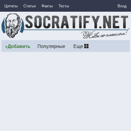
Цитаты
Статьи
Факты
Тесты
Вход
+Добавить
Популярные
Еще