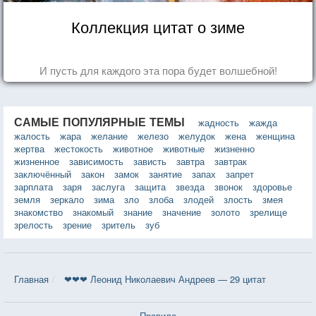
Коллекция цитат о зиме
И пусть для каждого эта пора будет волшебной!
САМЫЕ ПОПУЛЯРНЫЕ ТЕМЫ
жадность
жажда
жалость
жара
желание
железо
желудок
жена
женщина
жертва
жестокость
животное
животные
жизненно
жизненное
зависимость
зависть
завтра
завтрак
заключённый
закон
замок
занятие
запах
запрет
зарплата
заря
заслуга
защита
звезда
звонок
здоровье
земля
зеркало
зима
зло
злоба
злодей
злость
змея
знакомство
знакомый
знание
значение
золото
зрелище
зрелость
зрение
зритель
зуб
Главная
❤❤❤ Леонид Николаевич Андреев — 29 цитат
Правила