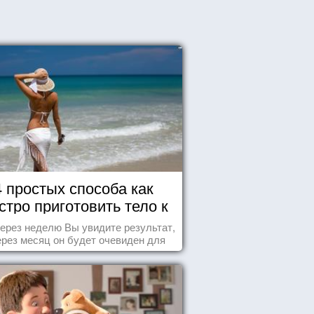
4 простых способа как
стро приготовить тело к
морю
ерез неделю Вы увидите результат,
ерез месяц он будет очевиден для
всех!