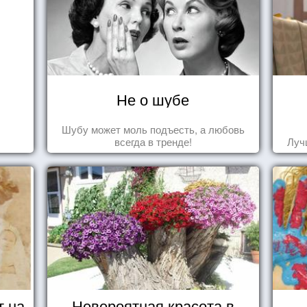
Не о шубе
Шубу может моль подъесть, а любовь
всегда в тренде!
Луч
т на
Невероятная красота в