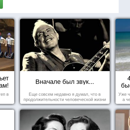
ьет
Вначале был звук...
ам!
бы
еп в
Еще совсем недавно я думал, что в
Уже ч
продолжительности человеческой жизни
а ч
заложена какая-то ошибка.