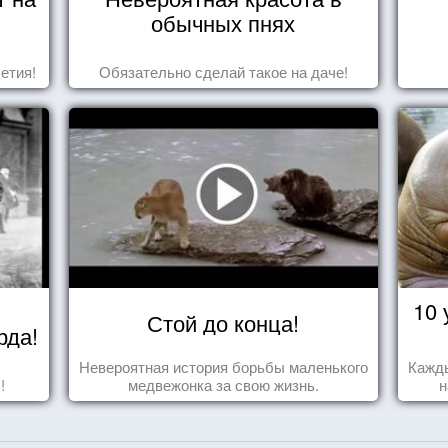
обычных пнях
етия!
Обязательно сделай такое на даче!
10 
Стой до конца!
рда!
Невероятная история борьбы маленького
Кажды
!
медвежонка за свою жизнь.
н
за