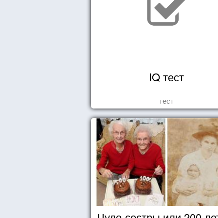
IQ тест
тест
Чудо-сестры или 200 ле