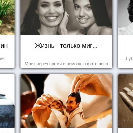
шин
Жизнь - только миг...
ые
Шуб
Мост через время с помощью фотошопа