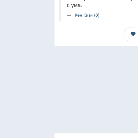
с ума.
Кен Кизи (8)