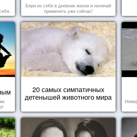
Бери их себе в дневник жизни и начинай
себя.
применять уже сейчас!
20 самых симпатичных
чным
детенышей животного мира
ам
Невер
о!