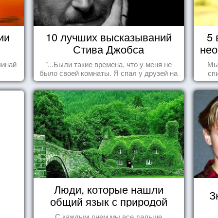
ии
10 лучших высказываний
5 
Стива Джобса
нео
чинай
"...Были такие времена, что у меня не
Мы
было своей комнаты. Я спал у друзей на
сп
полу, а для того, чтобы купить еды -
вещ
сдавал бутылки из под кока-колы"
Люди, которые нашли
З
общий язык с природой
С каждым днем мы все дальше