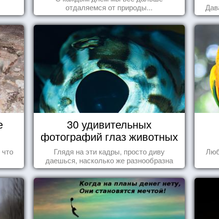
отдаляемся от природы...
Дав
е
30 удивительных
фотографий глаз животных
 что
Глядя на эти кадры, просто диву
Люб
даешься, насколько же разнообразна
природа нашего мира!