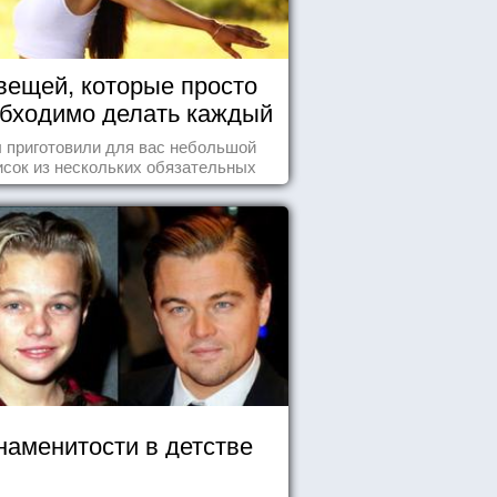
вещей, которые просто
бходимо делать каждый
день
 приготовили для вас небольшой
исок из нескольких обязательных
ей, которые должны стать частью
вашего дня.
наменитости в детстве