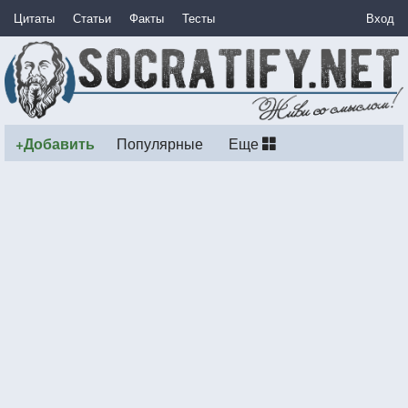
Цитаты
Статьи
Факты
Тесты
Вход
+Добавить
Популярные
Еще