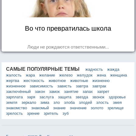
Во что превратилась школа
Люди не рождаются ответственными...
САМЫЕ ПОПУЛЯРНЫЕ ТЕМЫ
жадность
жажда
жалость
жара
желание
железо
желудок
жена
женщина
жертва
жестокость
животное
животные
жизненно
жизненное
зависимость
зависть
завтра
завтрак
заключённый
закон
замок
занятие
запах
запрет
зарплата
заря
заслуга
защита
звезда
звонок
здоровье
земля
зеркало
зима
зло
злоба
злодей
злость
змея
знакомство
знакомый
знание
значение
золото
зрелище
зрелость
зрение
зритель
зуб