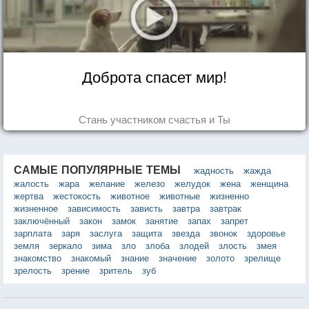
Доброта спасет мир!
Стань участником счастья и Ты
САМЫЕ ПОПУЛЯРНЫЕ ТЕМЫ
жадность
жажда
жалость
жара
желание
железо
желудок
жена
женщина
жертва
жестокость
животное
животные
жизненно
жизненное
зависимость
зависть
завтра
завтрак
заключённый
закон
замок
занятие
запах
запрет
зарплата
заря
заслуга
защита
звезда
звонок
здоровье
земля
зеркало
зима
зло
злоба
злодей
злость
змея
знакомство
знакомый
знание
значение
золото
зрелище
зрелость
зрение
зритель
зуб