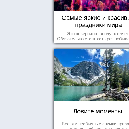
Самые яркие и красив
праздники мира
Это невероятно воодушевляет
Обязательно стоит хоть раз побыва
подобных мероприятиях и получ
массу впечатлений!
Ловите моменты!
Все эти необычные снимки прир
сделаны обычными людьми