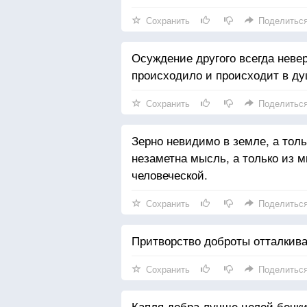
Сохранить
Поделитьс
Осуждение другого всегда невер
происходило и происходит в ду
Сохранить
Поделитьс
Зерно невидимо в земле, а толь
незаметна мысль, а только из
человеческой.
Сохранить
Поделитьс
Притворство доброты отталкива
Сохранить
Поделитьс
Капля добра лучше целой бочк