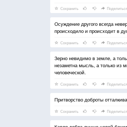
Сохранить
Поделитьс
Осуждение другого всегда невер
происходило и происходит в ду
Сохранить
Поделитьс
Зерно невидимо в земле, а толь
незаметна мысль, а только из
человеческой.
Сохранить
Поделитьс
Притворство доброты отталкива
Сохранить
Поделитьс
Капля добра лучше целой бочк