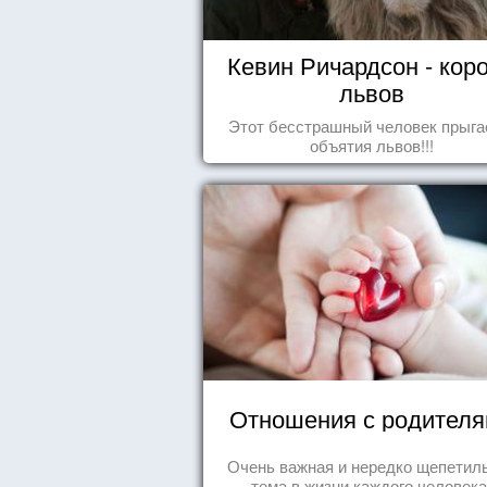
Кевин Ричардсон - кор
львов
Этот бесстрашный человек прыга
объятия львов!!!
Отношения с родител
Очень важная и нередко щепетил
тема в жизни каждого человека