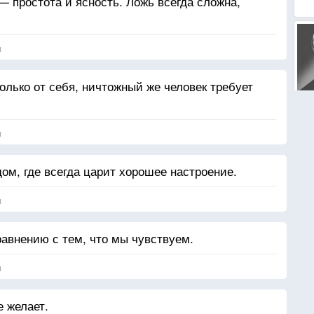
 простота и ясность. Ложь всегда сложна,
я
олько от себя, ничтожный же человек требует
я
дом, где всегда царит хорошее настроение.
я
сравнению с тем, что мы чувствуем.
я
е желает.