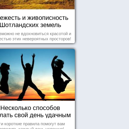
ежесть и живописность
Шотландских земель
зможно не вдохновиться красотой и
естью этих невероятных просторов!
Несколько способов
лать свой день удачным
и короткие правила помогут вам
роводить каждый день успешно!