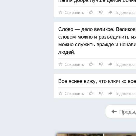
Сохранить
Поделитьс
Слово — дело великое. Великое
словом можно и разъединить и
можно служить вражде и ненавис
людей.
Сохранить
Поделитьс
Все яснее вижу, что ключ ко вс
Сохранить
Поделитьс
Преды