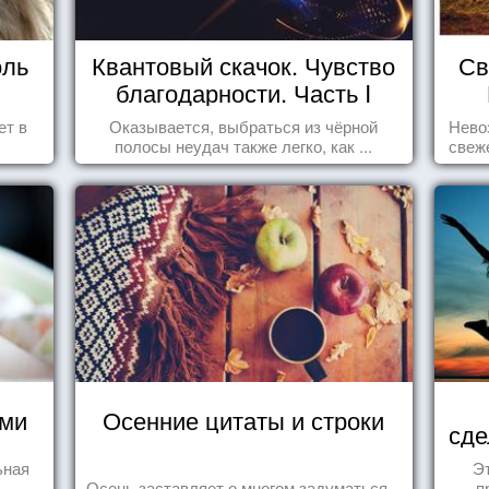
оль
Квантовый скачок. Чувство
Св
благодарности. Часть I
ет в
Оказывается, выбраться из чёрной
Нево
полосы неудач также легко, как ...
свеж
ями
Осенние цитаты и строки
сде
ьная
Эт
.
Осень заставляет о многом задуматься...
п