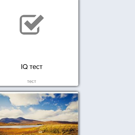
IQ тест
тест