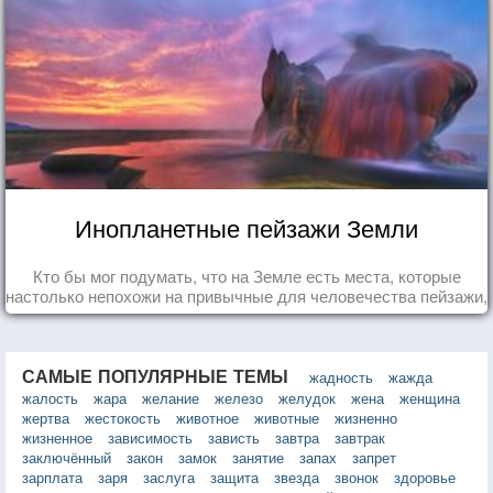
Инопланетные пейзажи Земли
Кто бы мог подумать, что на Земле есть места, которые
настолько непохожи на привычные для человечества пейзажи,
что кажутся и вовсе инопланетными!
САМЫЕ ПОПУЛЯРНЫЕ ТЕМЫ
жадность
жажда
жалость
жара
желание
железо
желудок
жена
женщина
жертва
жестокость
животное
животные
жизненно
жизненное
зависимость
зависть
завтра
завтрак
заключённый
закон
замок
занятие
запах
запрет
зарплата
заря
заслуга
защита
звезда
звонок
здоровье