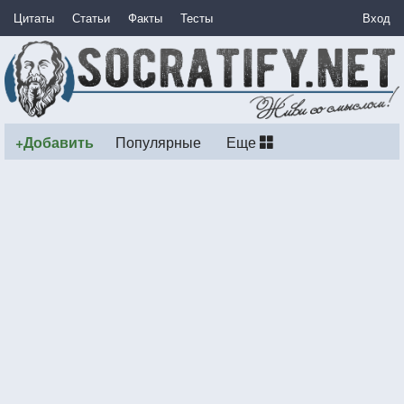
Цитаты
Статьи
Факты
Тесты
Вход
+Добавить
Популярные
Еще