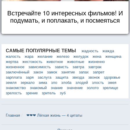
Встречайте 10 интересных фильмов! И
подумать, и поплакать, и посмеяться
САМЫЕ ПОПУЛЯРНЫЕ ТЕМЫ
жадность
жажда
жалость
жара
желание
железо
желудок
жена
женщина
жертва
жестокость
животное
животные
жизненно
жизненное
зависимость
зависть
завтра
завтрак
заключённый
закон
замок
занятие
запах
запрет
зарплата
заря
заслуга
защита
звезда
звонок
здоровье
земля
зеркало
зима
зло
злоба
злодей
злость
змея
знакомство
знакомый
знание
значение
золото
зрелище
зрелость
зрение
зритель
зуб
Главная
❤❤❤ Лёгкая жизнь — 4 цитаты