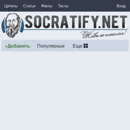
Цитаты
Статьи
Факты
Тесты
Вход
+Добавить
Популярные
Еще