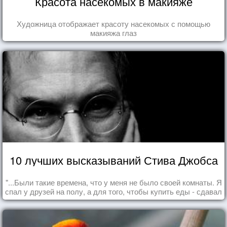
Красота насекомых в макияже
Художница отображает красоту насекомых с помощью
макияжа глаз
10 лучших высказываний Стива Джобса
"...Были такие времена, что у меня не было своей комнаты. Я
спал у друзей на полу, а для того, чтобы купить еды - сдавал
бутылки из под кока-колы"