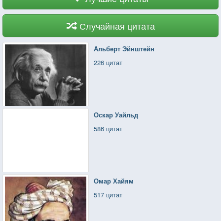
Случайная цитата
Альберт Эйнштейн
226 цитат
Оскар Уайльд
586 цитат
Омар Хайям
517 цитат