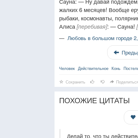
Сауна: — Ну давай подождем, 
жалких 6 месяцев! Вообще еру
рыбаки, космонавты, полярни
Алиса
: — Сауна!
[перебивая]
—
Любовь в большом городе 2
Преды
Человек
Действительное
Конь
Постел
Сохранить
Поделитьс
ПОХОЖИЕ ЦИТАТЫ
Делай то, что ты действите