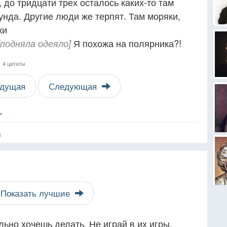
до тридцати трех осталось каких-то там
нда. Другие люди же терпят. Там моряки,
ки
Я похожа на полярника?!
[подняла одеяло]
,
4 цитаты
дущая
Следующая
ь
я
Показать лучшие
льно хочешь делать. Не играй в их игры.