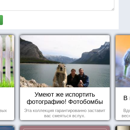
Умеют же испортить
В 
фотографию! Фотобомбы
животных
овых
Эта коллекция гарантированно заставит
Вд
вас смеяться вслух.
вес