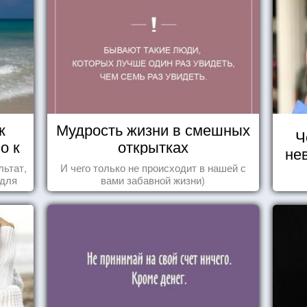
к
Мудрость жизни в смешных
Ч
о к
открытках
не
льтат,
И чего только не происходит в нашей с
 для
вами забавной жизни)