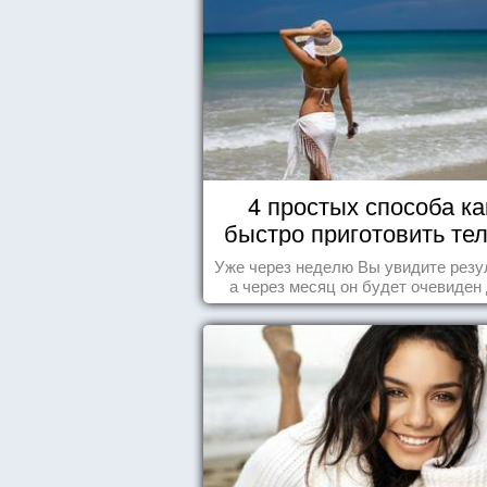
4 простых способа ка
быстро приготовить тел
морю
Уже через неделю Вы увидите резу
а через месяц он будет очевиден
всех!