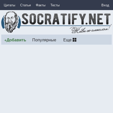
Цитаты
Статьи
Факты
Тесты
Вход
+Добавить
Популярные
Еще