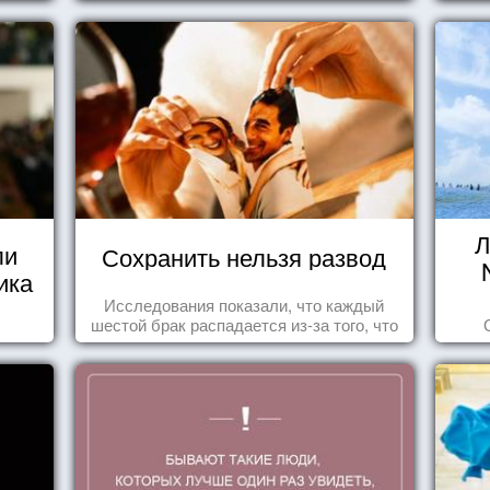
.
Л
ли
Сохранить нельзя развод
ика
Исследования показали, что каждый
шестой брак распадается из-за того, что
одного из супругов не устраивает та
роль, которая выпала ему в семье.