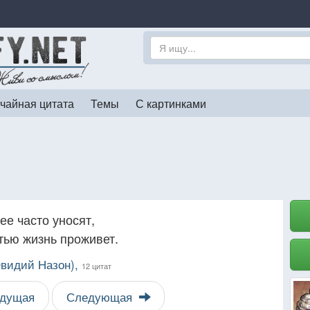
чайная цитата
Темы
С картинками
е часто уносят,
тью жизнь проживет.
видий Назон),
12 цитат
дущая
Следующая