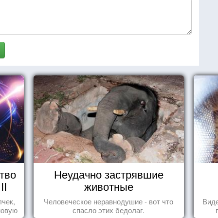
тво
Неудачно застрявшие
II
животные
лчек,
Человеческое неравнодушие - вот что
Виде
новую
спасло этих бедолаг.