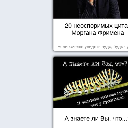
20 неоспоримых цита
Моргана Фримена
Если хочешь увидеть чудо, будь ч
А знаете ли Вы, что...