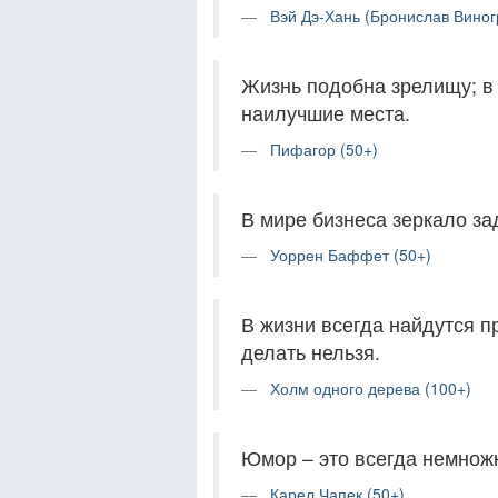
Вэй Дэ-Хань (Бронислав Виног
Жизнь подобна зрелищу; в
наилучшие места.
Пифагор (50+)
В мире бизнеса зеркало за
Уоррен Баффет (50+)
В жизни всегда найдутся пр
делать нельзя.
Холм одного дерева (100+)
Юмор – это всегда немножк
Карел Чапек (50+)