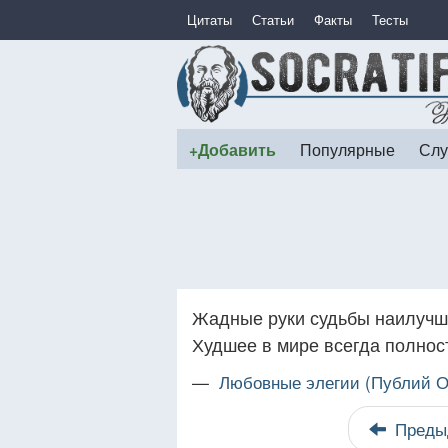
Цитаты
Статьи
Факты
Тесты
+Добавить
Популярные
Слу
Жадные руки судьбы наилучше
Худшее в мире всегда полнос
—
Любовные элегии (Публий О
Преды