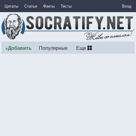
Цитаты
Статьи
Факты
Тесты
Вход
+Добавить
Популярные
Еще