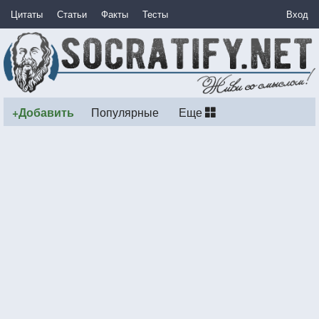
Цитаты
Статьи
Факты
Тесты
Вход
+Добавить
Популярные
Еще