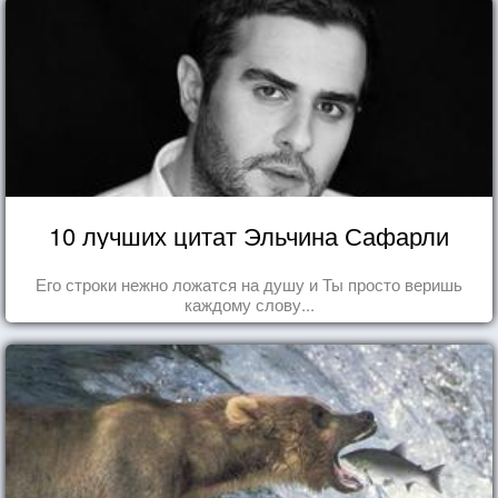
10 лучших цитат Эльчина Сафарли
Его строки нежно ложатся на душу и Ты просто веришь
каждому слову...