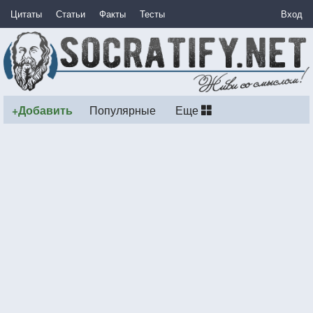
Цитаты
Статьи
Факты
Тесты
Вход
+Добавить
Популярные
Еще