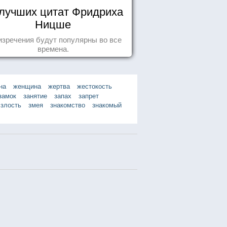
 лучших цитат Фридриха
Ницше
изречения будут популярны во все
времена.
на
женщина
жертва
жестокость
замок
занятие
запах
запрет
злость
змея
знакомство
знакомый