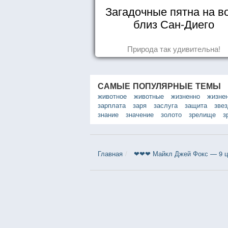
Загадочные пятна на в
близ Сан-Диего
Природа так удивительна!
САМЫЕ ПОПУЛЯРНЫЕ ТЕМЫ
животное
животные
жизненно
жизне
зарплата
заря
заслуга
защита
зве
знание
значение
золото
зрелище
з
Главная
❤❤❤ Майкл Джей Фокс — 9 ц