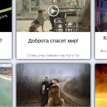
К
?
Доброта спасет мир!
Фот
Стань участником счастья и Ты