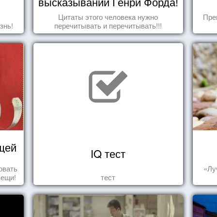
высказываний Генри Форда!
Цитаты этого человека нужно
Пре
знь!
перечитывать и перечитывать!!!
щей
IQ тест
овать
«Лу
вещи!
тест