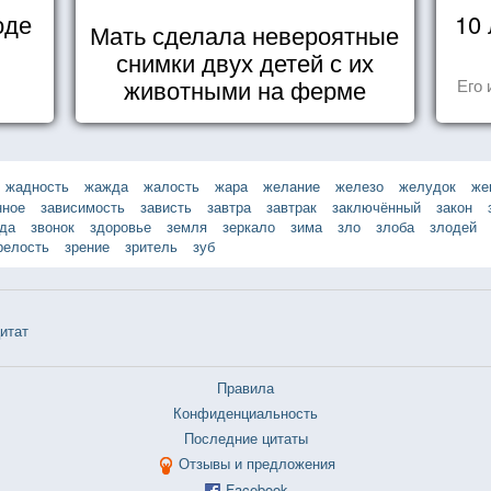
оде
10
Мать сделала невероятные
снимки двух детей с их
животными на ферме
Его 
жадность
жажда
жалость
жара
желание
железо
желудок
же
нное
зависимость
зависть
завтра
завтрак
заключённый
закон
зда
звонок
здоровье
земля
зеркало
зима
зло
злоба
злодей
релость
зрение
зритель
зуб
итат
Правила
Конфиденциальность
Последние цитаты
Отзывы и предложения
Facebook