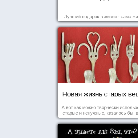
Лучший подарок в жизни - сама жи
Новая жизнь старых ве
А вот как можно творчески использ
старые и ненужные, казалось бы, 