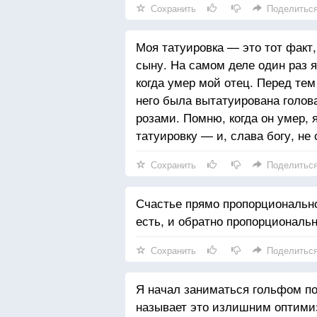
Сохранить
Поделитьс
Моя татуировка — это тот факт,
сыну. На самом деле один раз я
когда умер мой отец. Перед тем 
него была вытатуирована голов
розами. Помню, когда он умер,
татуировку — и, слава богу, не
Сохранить
Поделитьс
Счастье прямо пропорционально
есть, и обратно пропорциональ
Сохранить
Поделитьс
Я начал заниматься гольфом пос
называет это излишним оптими