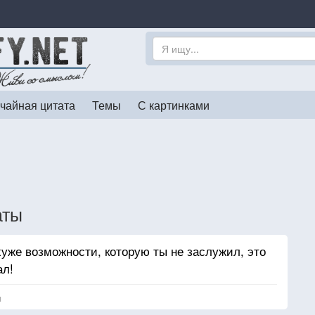
чайная цитата
Темы
С картинками
аты
хуже возможности, которую ты не заслужил, это
ал!
я