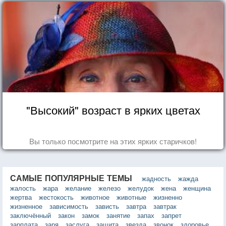
"Высокий" возраст в ярких цветах
Вы только посмотрите на этих ярких старичков!
САМЫЕ ПОПУЛЯРНЫЕ ТЕМЫ
жадность
жажда
жалость
жара
желание
железо
желудок
жена
женщина
жертва
жестокость
животное
животные
жизненно
жизненное
зависимость
зависть
завтра
завтрак
заключённый
закон
замок
занятие
запах
запрет
зарплата
заря
заслуга
защита
звезда
звонок
здоровье