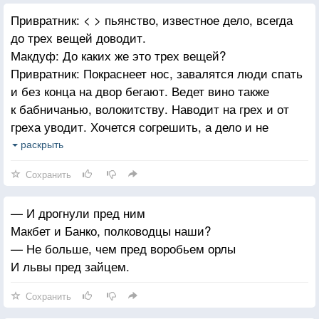
Привратник: < > пьянство, известное дело, всегда
до трех вещей доводит.
Макдуф: До каких же это трех вещей?
Привратник: Покраснеет нос, завалятся люди спать
и без конца на двор бегают. Ведет вино также
к бабничанью, волокитству. Наводит на грех и от
греха уводит. Хочется согрешить, а дело и не
выходит. В отношении распутства – вино вещь
раскрыть
предательская, лукавая. Само ставит на дыбы, само
Сохранить
заставляет падать силами. Само обольщает, само
уличает в обмане.
— И дрогнули пред ним
Макбет и Банко, полководцы наши?
— Не больше, чем пред воробьем орлы
И львы пред зайцем.
Сохранить