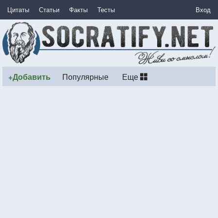
Цитаты
Статьи
Факты
Тесты
Вход
+Добавить
Популярные
Еще