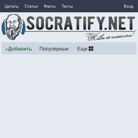
Цитаты
Статьи
Факты
Тесты
Вход
+Добавить
Популярные
Еще